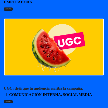
EMPLEADORA
LEER MÁS...
UGC: dejá que tu audiencia escriba la campaña.
COMUNICACIÓN INTERNA
,
SOCIAL MEDIA
LEER MÁS...